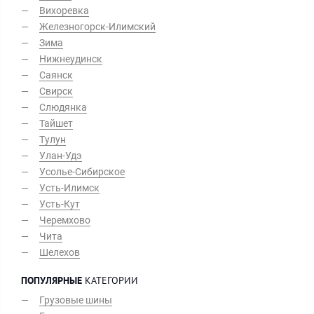
Вихоревка
Железногорск-Илимский
Зима
Нижнеудинск
Саянск
Свирск
Слюдянка
Тайшет
Тулун
Улан-Удэ
Усолье-Сибирское
Усть-Илимск
Усть-Кут
Черемхово
Чита
Шелехов
ПОПУЛЯРНЫЕ
КАТЕГОРИИ
Грузовые шины