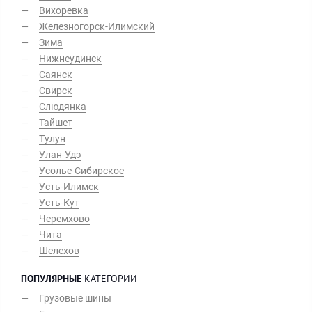
Вихоревка
Железногорск-Илимский
Зима
Нижнеудинск
Саянск
Свирск
Слюдянка
Тайшет
Тулун
Улан-Удэ
Усолье-Сибирское
Усть-Илимск
Усть-Кут
Черемхово
Чита
Шелехов
ПОПУЛЯРНЫЕ
КАТЕГОРИИ
Грузовые шины