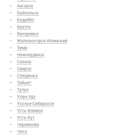
Ангарск
Байкальск
Бодайбо
Братск
Вихоревка
Железногорск-Илимский
Зима
Нижнеудинск
Саянск
Свирск
Слюдянка
Тайшет
Тулун
Улан-Удэ
Усолье-Сибирское
Усть-Илимск
Усть-Кут
Черемхово
Чита