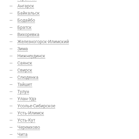
Ангарск
Байкальск
Бодайбо
Братск
Вихоревка
Железногорск-Илимский
Зима
Нижнеудинск
Саянск
Свирск
Слюдянка
Тайшет
Тулун
Улан-Удэ
Усолье-Сибирское
Усть-Илимск
Усть-Кут
Черемхово
Чита