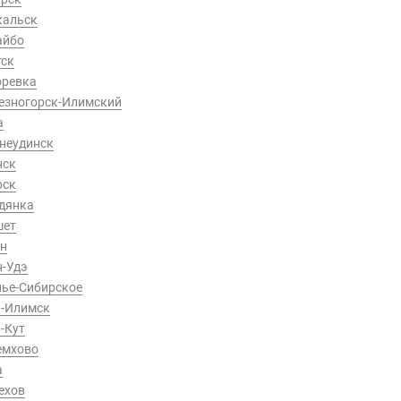
кальск
айбо
тск
оревка
езногорск-Илимский
а
неудинск
нск
рск
дянка
шет
ун
н-Удэ
лье-Сибирское
ь-Илимск
-Кут
емхово
а
ехов