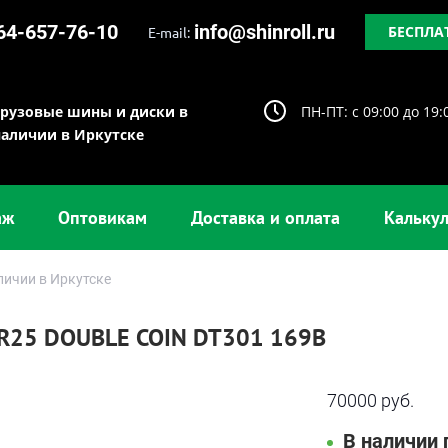
64-657-76-10
info@shinroll.ru
БЕСПЛА
E-mail:
Грузовые шины и диски в
ПН-ПТ: c 09:00 до 19:
наличии в Иркутске
аж
Оптовикам
Доставка и оплата
Калькул
личии в Иркутске
R25 DOUBLE COIN DT301 169B
70000 руб.
В наличии 