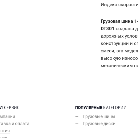
Индекс скорост
Грузовая шина
1
DT301
создана д
дорожных услов
конструкции и 
смеси, эта моде
высокую износос
механическим п
Л
СЕРВИС
ПОПУЛЯРНЫЕ
КАТЕГОРИИ
омпании
Грузовые шины
авка и оплата
Грузовые диски
антия
арск