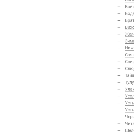
Бай
Бод
Бра
Вих
Жел
Зим
Ниж
Сая
Сви
Слю
Тай
Тул
Ула
Усо
Уст
Усть
Чер
Чит
Шел