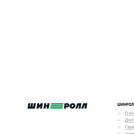
ШИНРОЛ
О к
Дост
Гар
Анг